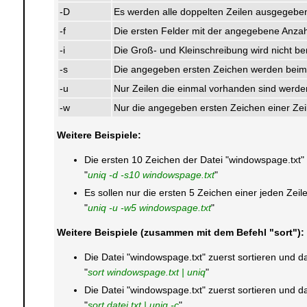
-D
Es werden alle doppelten Zeilen ausgegebe
-f
Die ersten Felder mit der angegebene Anzahl 
-i
Die Groß- und Kleinschreibung wird nicht ber
-s
Die angegeben ersten Zeichen werden beim Ver
-u
Nur Zeilen die einmal vorhanden sind werd
-w
Nur die angegeben ersten Zeichen einer Zeil
Weitere Beispiele:
Die ersten 10 Zeichen der Datei "windowspage.txt" 
"
uniq -d -s10 windowspage.txt
"
Es sollen nur die ersten 5 Zeichen einer jeden Zei
"
uniq -u -w5 windowspage.txt
"
Weitere Beispiele (zusammen mit dem Befehl "sort"):
Die Datei "windowspage.txt" zuerst sortieren und d
"
sort windowspage.txt | uniq
"
Die Datei "windowspage.txt" zuerst sortieren und 
"
sort datei.txt | uniq -c
"