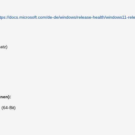
ttps://docs.microsoft.com/de-de/windows/release-health/windows11-rel
atz)
onen):
(64-Bit)