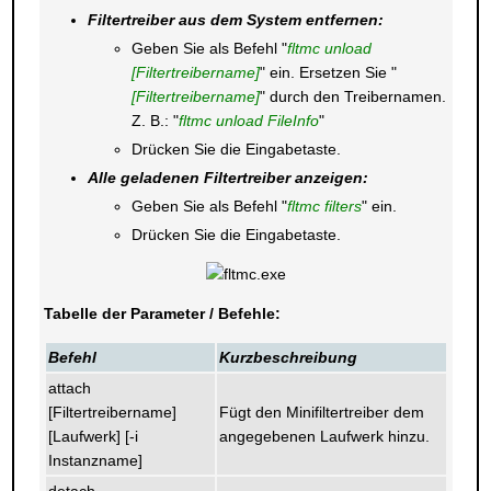
Filtertreiber aus dem System entfernen:
Geben Sie als Befehl "
fltmc unload
[Filtertreibername]
" ein. Ersetzen Sie "
[Filtertreibername]
" durch den Treibernamen.
Z. B.: "
fltmc unload FileInfo
"
Drücken Sie die Eingabetaste.
Alle geladenen Filtertreiber anzeigen:
Geben Sie als Befehl "
fltmc filters
" ein.
Drücken Sie die Eingabetaste.
Tabelle der Parameter / Befehle:
Befehl
Kurzbeschreibung
attach
[Filtertreibername]
Fügt den Minifiltertreiber dem
[Laufwerk] [-i
angegebenen Laufwerk hinzu.
Instanzname]