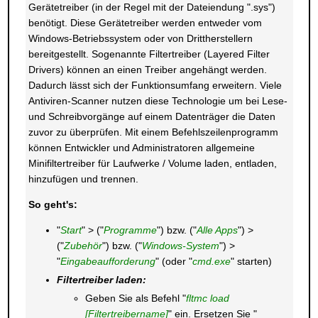
Gerätetreiber (in der Regel mit der Dateiendung ".sys")
benötigt. Diese Gerätetreiber werden entweder vom
Windows-Betriebssystem oder von Drittherstellern
bereitgestellt. Sogenannte Filtertreiber (Layered Filter
Drivers) können an einen Treiber angehängt werden.
Dadurch lässt sich der Funktionsumfang erweitern. Viele
Antiviren-Scanner nutzen diese Technologie um bei Lese-
und Schreibvorgänge auf einem Datenträger die Daten
zuvor zu überprüfen. Mit einem Befehlszeilenprogramm
können Entwickler und Administratoren allgemeine
Minifiltertreiber für Laufwerke / Volume laden, entladen,
hinzufügen und trennen.
So geht's:
"
Start
" > ("
Programme
") bzw. ("
Alle Apps
") >
("
Zubehör
") bzw. ("
Windows-System
") >
"
Eingabeaufforderung
" (oder "
cmd.exe
" starten)
Filtertreiber laden:
Geben Sie als Befehl "
fltmc load
[Filtertreibername]
" ein. Ersetzen Sie "