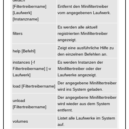
detach
[Filtertreibername]
Entfernt den Minifiltertreiber
[Laufwerk]
vom angegebenen Laufwerk.
[Instanzname]
Es werden alle aktuell
filters
registrierten Minifiltertreiber
angezeigt.
Zeigt eine ausführliche Hilfe zu
help [Befehl]
den einzelnen Befehlen an.
instances [-f
Es werden Instanzen der
Filtertreibername] [-v
Minifiltertreiber oder der
Laufwerk]
Laufwerke angezeigt.
Der angegebene Minifiltertreiber
load [Filtertreibername]
wird ins System geladen.
Der angegebene Minifiltertreiber
unload
wird wieder aus dem System
[Filtertreibername]
entfernt.
Listet alle Laufwerke im System
volumes
auf.