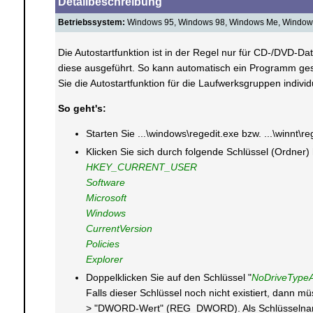
Detailbeschreibung
Betriebssystem:
Windows 95, Windows 98, Windows Me, Windows
Die Autostartfunktion ist in der Regel nur für CD-/DVD-Dat
diese ausgeführt. So kann automatisch ein Programm gest
Sie die Autostartfunktion für die Laufwerksgruppen individ
So geht's:
Starten Sie ...\windows\regedit.exe bzw. ...\winnt\r
Klicken Sie sich durch folgende Schlüssel (Ordner)
HKEY_CURRENT_USER
Software
Microsoft
Windows
CurrentVersion
Policies
Explorer
Doppelklicken Sie auf den Schlüssel "
NoDriveType
Falls dieser Schlüssel noch nicht existiert, dann 
> "DWORD-Wert" (REG_DWORD). Als Schlüsselnam