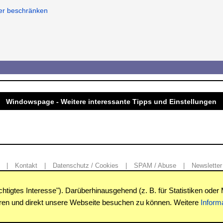
zer beschränken
Windowspage - Weitere interessante Tipps und Einstellungen
|
Kontakt
|
Datenschutz / Cookies
|
SPAM / Abuse
|
Newsletter
igtes Interesse"). Darüberhinausgehend (z. B. für Statistiken oder 
Copyright © www.windowspage.de 2001-2026.
eren und direkt unsere Webseite besuchen zu können. Weitere
Inform
Haftungsausschluss