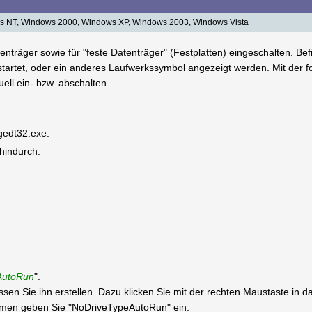
 NT, Windows 2000, Windows XP, Windows 2003, Windows Vista
enträger sowie für "feste Datenträger" (Festplatten) eingeschalten. Befi
artet, oder ein anderes Laufwerkssymbol angezeigt werden. Mit der fo
uell ein- bzw. abschalten.
egedt32.exe.
 hindurch:
AutoRun
".
müssen Sie ihn erstellen. Dazu klicken Sie mit der rechten Maustaste in
en geben Sie "NoDriveTypeAutoRun" ein.