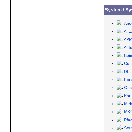
System / Sy
Ände
Anze
APM
Auto
Beim
Comp
DLL-
Fens
Ges
Konf
Meh
MKC
Pfa
Star