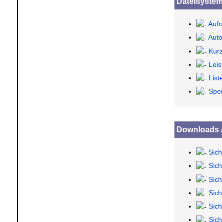
Dateisyste
Aufr
Auto
Kur
Leis
List
Spe
Downloads 
Sich
Sic
Sic
Sich
Sich
Sic