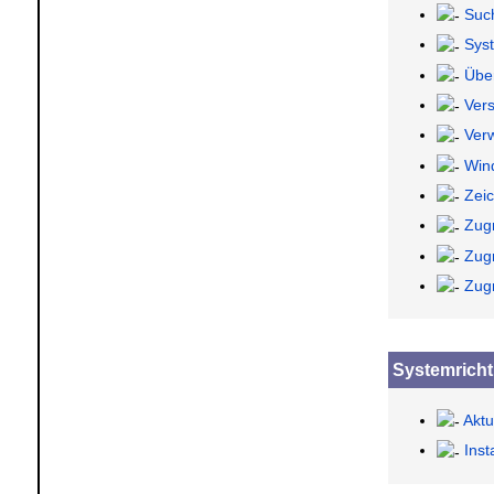
Suc
Sys
Über
Ver
Ver
Wind
Zeic
Zug
Zug
Zugr
Systemrichtl
Aktu
Inst