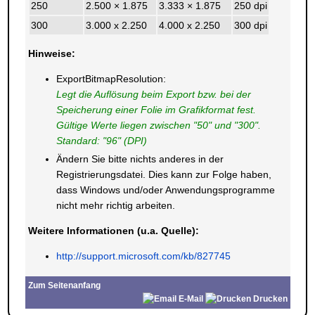
250
2.500 × 1.875
3.333 × 1.875
250 dpi
300
3.000 x 2.250
4.000 x 2.250
300 dpi
Hinweise:
ExportBitmapResolution:
Legt die Auflösung beim Export bzw. bei der
Speicherung einer Folie im Grafikformat fest.
Gültige Werte liegen zwischen "50" und "300".
Standard: "96" (DPI)
Ändern Sie bitte nichts anderes in der
Registrierungsdatei. Dies kann zur Folge haben,
dass Windows und/oder Anwendungsprogramme
nicht mehr richtig arbeiten.
Weitere Informationen (u.a. Quelle):
http://support.microsoft.com/kb/827745
Zum Seitenanfang
E-Mail
Drucken