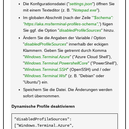
Die Konfigurationsdatei ("
settings.json
") öffnen Sie
mit einem Texteditor (z. B. "
Notepad.exe
").
Im globalen Abschnitt (nach der Zeile '
"$schema":
"https://aka.ms/terminal-profiles-schema",
') fügen
Sie ggf. die Option "
disabledProfileSources
" hinzu.
Ändern Sie die Angaben der Variable / Option
"
disabledProfileSources
" innerhalb der eckigen
Klammern. Geben Sie getrennt durch Komma
"
Windows.Terminal.Azure
" ("Azure Cloud Shell"),
"
Windows.Terminal.PowershellCore
" ("PowerShell"),
"
Windows.Terminal.SSH
" (OpenSSH) und / oder
"
Windows.Terminal.Wsl
" (z. B. "Debian" oder
"Ubuntu") ein.
Speichern Sie die Datei. Die Änderungen werden
sofort übernommen.
Dynamische Profile deaktivieren
"disabledProfileSources": 
["Windows.Terminal.Azure", 