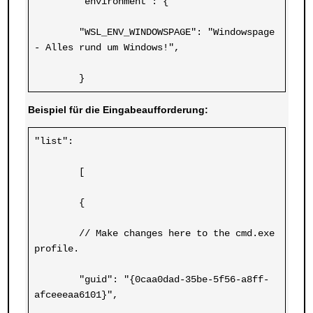
	"environment": {
	"WSL_ENV_WINDOWSPAGE": "Windowspage 
- Alles rund um Windows!",
	}
Beispiel für die Eingabeaufforderung:
"list":
	[
	{
	// Make changes here to the cmd.exe 
profile.
	"guid": "{0caa0dad-35be-5f56-a8ff-
afceeeaa6101}",