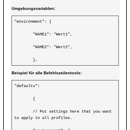
Umgebungsvariablen:
"environment": {
	"NAME1": "Wert1",
	"NAME2": "Wert2",
	},
Beispiel für alle Befehlszeilentools:
"defaults":
	{
	// Put settings here that you want 
to apply to all profiles.