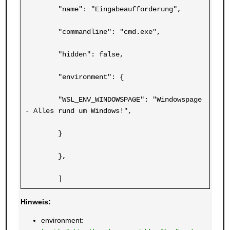
	"name": "Eingabeaufforderung",
	"commandline": "cmd.exe",
	"hidden": false,
	"environment": {
	"WSL_ENV_WINDOWSPAGE": "Windowspage 
- Alles rund um Windows!",
	}
	},
	]
Hinweis:
environment: