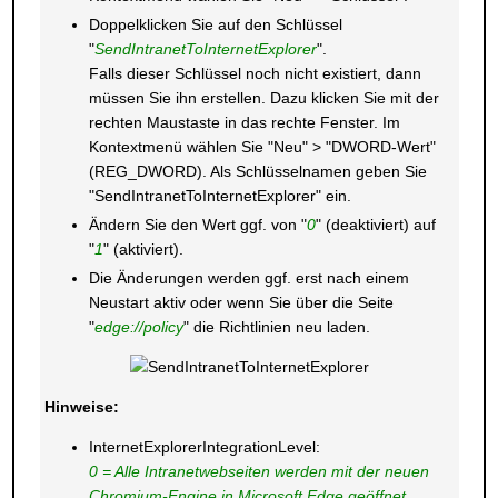
Doppelklicken Sie auf den Schlüssel
"
SendIntranetToInternetExplorer
".
Falls dieser Schlüssel noch nicht existiert, dann
müssen Sie ihn erstellen. Dazu klicken Sie mit der
rechten Maustaste in das rechte Fenster. Im
Kontextmenü wählen Sie "Neu" > "DWORD-Wert"
(REG_DWORD). Als Schlüsselnamen geben Sie
"SendIntranetToInternetExplorer" ein.
Ändern Sie den Wert ggf. von "
0
" (deaktiviert) auf
"
1
" (aktiviert).
Die Änderungen werden ggf. erst nach einem
Neustart aktiv oder wenn Sie über die Seite
"
edge://policy
" die Richtlinien neu laden.
Hinweise:
InternetExplorerIntegrationLevel:
0 = Alle Intranetwebseiten werden mit der neuen
Chromium-Engine in Microsoft Edge geöffnet.