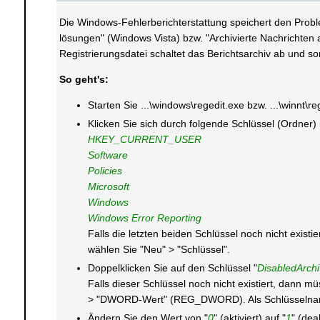
Die Windows-Fehlerberichterstattung speichert den Probl
lösungen" (Windows Vista) bzw. "Archivierte Nachrichten
Registrierungsdatei schaltet das Berichtsarchiv ab und s
So geht's:
Starten Sie ...\windows\regedit.exe bzw. ...\winnt\r
Klicken Sie sich durch folgende Schlüssel (Ordner)
HKEY_CURRENT_USER
Software
Policies
Microsoft
Windows
Windows Error Reporting
Falls die letzten beiden Schlüssel noch nicht exis
wählen Sie "Neu" > "Schlüssel".
Doppelklicken Sie auf den Schlüssel "
DisabledArch
Falls dieser Schlüssel noch nicht existiert, dann 
> "DWORD-Wert" (REG_DWORD). Als Schlüsselname
Ändern Sie den Wert von "
0
" (aktiviert) auf "
1
" (deak