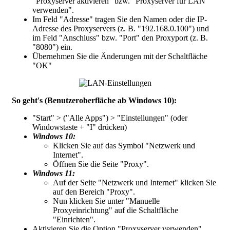
"
Proxyserver aktivieren
" bzw. "
Proxyserver für LAN
verwenden
".
Im Feld "
Adresse
" tragen Sie den Namen oder die IP-
Adresse des Proxyservers (z. B. "
192.168.0.100
") und
im Feld "
Anschluss
" bzw. "
Port
" den Proxyport (z. B.
"
8080
") ein.
Übernehmen Sie die Änderungen mit der Schaltfläche
"
OK
"
So geht's (Benutzeroberfläche ab Windows 10):
"
Start
" > ("
Alle Apps
") > "
Einstellungen
" (oder
Windowstaste + "I" drücken)
Windows 10:
Klicken Sie auf das Symbol "
Netzwerk und
Internet
".
Öffnen Sie die Seite "
Proxy
".
Windows 11:
Auf der Seite "
Netzwerk und Internet
" klicken Sie
auf den Bereich "
Proxy
".
Nun klicken Sie unter "
Manuelle
Proxyeinrichtung
" auf die Schaltfläche
"
Einrichten
".
Aktivieren Sie die Option "
Proxyserver verwenden
".