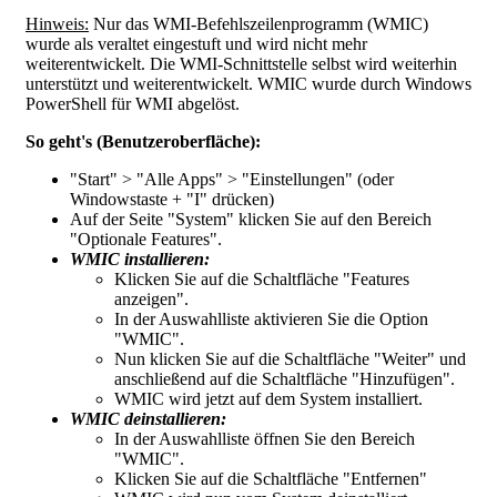
Hinweis:
Nur das WMI-Befehlszeilenprogramm (WMIC)
wurde als veraltet eingestuft und wird nicht mehr
weiterentwickelt. Die WMI-Schnittstelle selbst wird weiterhin
unterstützt und weiterentwickelt. WMIC wurde durch Windows
PowerShell für WMI abgelöst.
So geht's (Benutzeroberfläche):
"
Start
" > "
Alle Apps
" > "
Einstellungen
" (oder
Windowstaste + "I" drücken)
Auf der Seite "
System
" klicken Sie auf den Bereich
"
Optionale Features
".
WMIC installieren:
Klicken Sie auf die Schaltfläche "
Features
anzeigen
".
In der Auswahlliste aktivieren Sie die Option
"
WMIC
".
Nun klicken Sie auf die Schaltfläche "
Weiter
" und
anschließend auf die Schaltfläche "
Hinzufügen
".
WMIC wird jetzt auf dem System installiert.
WMIC deinstallieren:
In der Auswahlliste öffnen Sie den Bereich
"
WMIC
".
Klicken Sie auf die Schaltfläche "
Entfernen
"