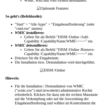
WMIC wird nun vom System deinstalliert.
So geht's (Befehlszeile):
"
Start
" > "
Alle Apps
" > "
Eingabeaufforderung
" (oder
"
cmd.exe
" starten)
WMIC installieren:
Geben Sie als Befehl "
DISM /Online /Add-
Capability /CapabilityName:WMIC~~~~
" ein.
WMIC deinstallieren:
Geben Sie als Befehl "
DISM /Online /Remove-
Capability /CapabilityName:WMIC~~~~
" ein.
Drücken Sie die Eingabetaste.
Die Installation bzw. Deinstallation wird durchgeführt.
Hinweis:
Für die Installation / Deinstallation von WMIC
("
wmic.exe
") sind (erweiterte) administrative Rechte
erforderlich. Klicken Sie dazu mit der rechten Maustaste
auf die Verknüpfung oder auf die Anwendung der
Eingabeaufforderung und wählen im Kontextmenü die