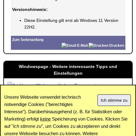
Versionshinweis:
Diese Einstellung gilt erst ab Windows 11 Version
22H2.
Zum Seitenanfang
E-Mail
Drucken
Windowspage - Weitere interessante Tipps und
Einstellungen
Weitere verfügbare Tipps anzeigen
Unsere Webseite verwendet technisch
notwendige Cookies ("berechtigtes
Interesse"). Darüberhinausgehend (z. B. für Statistiken oder
Impressum
|
Kontakt
|
Datenschutz / Cookies
|
SPAM /
Abuse
|
Newsletter
|
Forum
Marketing) erfolgt
keine
Speicherung von Cookies. Klicken Sie
auf "
Ich stimme zu
", um Cookies zu akzeptieren und direkt
unsere Webseite besuchen zu können. Weitere