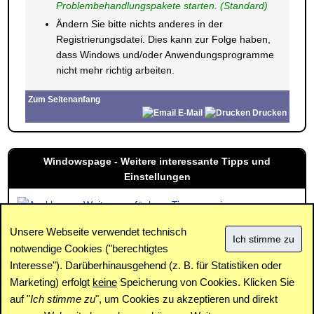
Problembehandlungspakete starten. (Standard)
Ändern Sie bitte nichts anderes in der
Registrierungsdatei. Dies kann zur Folge haben,
dass Windows und/oder Anwendungsprogramme
nicht mehr richtig arbeiten.
Zum Seitenanfang
E-Mail
Drucken
Windowspage - Weitere interessante Tipps und
Einstellungen
Weitere verfügbare Tipps anzeigen
Unsere Webseite verwendet technisch
notwendige Cookies ("berechtigtes
Interesse"). Darüberhinausgehend (z. B. für Statistiken oder
Impressum
|
Kontakt
|
Datenschutz / Cookies
|
SPAM /
Abuse
|
Newsletter
|
Forum
Marketing) erfolgt
keine
Speicherung von Cookies. Klicken Sie
auf "
Ich stimme zu
", um Cookies zu akzeptieren und direkt