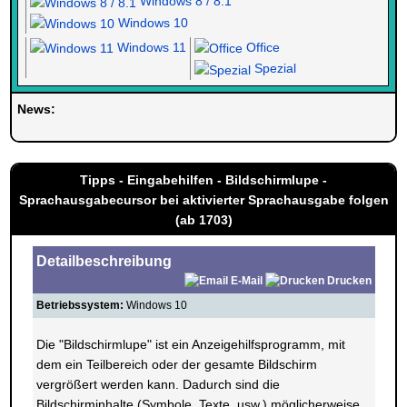
Windows 8 / 8.1
Windows 10
Windows 11
Office
Spezial
News:
Herzlich Willkommen bei Windowspage. Ihrer Seite alles rund um 
Tipps - Eingabehilfen - Bildschirmlupe -
Sprachausgabecursor bei aktivierter Sprachausgabe folgen
(ab 1703)
Detailbeschreibung
E-Mail
Drucken
Betriebssystem:
Windows 10
Die "Bildschirmlupe" ist ein Anzeigehilfsprogramm, mit
dem ein Teilbereich oder der gesamte Bildschirm
vergrößert werden kann. Dadurch sind die
Bildschirminhalte (Symbole, Texte, usw.) möglicherweise