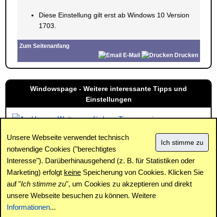
Diese Einstellung gilt erst ab Windows 10 Version
1703.
Zum Seitenanfang
E-Mail
Drucken
Windowspage - Weitere interessante Tipps und
Einstellungen
Weitere verfügbare Tipps anzeigen
Unsere Webseite verwendet technisch
notwendige Cookies ("berechtigtes
Interesse"). Darüberhinausgehend (z. B. für Statistiken oder
Impressum
|
Kontakt
|
Datenschutz / Cookies
|
SPAM /
Abuse
|
Newsletter
|
Forum
Marketing) erfolgt
keine
Speicherung von Cookies. Klicken Sie
auf "
Ich stimme zu
", um Cookies zu akzeptieren und direkt
unsere Webseite besuchen zu können. Weitere
Copyright © www.windowspage.de 2001-2026.
Informationen
...
Haftungsausschluss