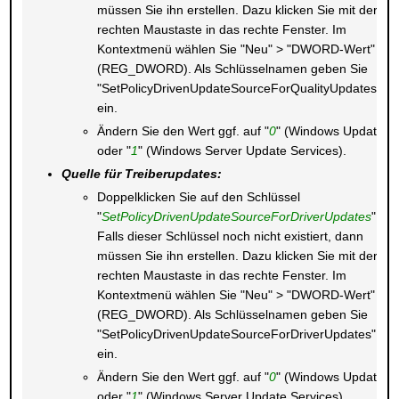
müssen Sie ihn erstellen. Dazu klicken Sie mit der
rechten Maustaste in das rechte Fenster. Im
Kontextmenü wählen Sie "Neu" > "DWORD-Wert"
(REG_DWORD). Als Schlüsselnamen geben Sie
"SetPolicyDrivenUpdateSourceForQualityUpdates"
ein.
Ändern Sie den Wert ggf. auf "
0
" (Windows Update)
oder "
1
" (Windows Server Update Services).
Quelle für Treiberupdates:
Doppelklicken Sie auf den Schlüssel
"
SetPolicyDrivenUpdateSourceForDriverUpdates
".
Falls dieser Schlüssel noch nicht existiert, dann
müssen Sie ihn erstellen. Dazu klicken Sie mit der
rechten Maustaste in das rechte Fenster. Im
Kontextmenü wählen Sie "Neu" > "DWORD-Wert"
(REG_DWORD). Als Schlüsselnamen geben Sie
"SetPolicyDrivenUpdateSourceForDriverUpdates"
ein.
Ändern Sie den Wert ggf. auf "
0
" (Windows Update)
oder "
1
" (Windows Server Update Services).