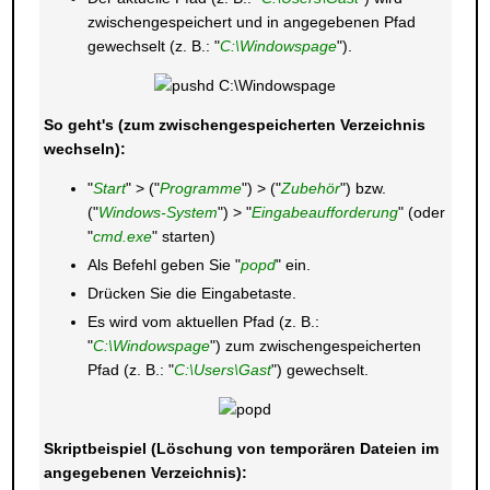
zwischengespeichert und in angegebenen Pfad
gewechselt (z. B.: "
C:\Windowspage
").
So geht's (zum zwischengespeicherten Verzeichnis
wechseln):
"
Start
" > ("
Programme
") > ("
Zubehör
") bzw.
("
Windows-System
") > "
Eingabeaufforderung
" (oder
"
cmd.exe
" starten)
Als Befehl geben Sie "
popd
" ein.
Drücken Sie die Eingabetaste.
Es wird vom aktuellen Pfad (z. B.:
"
C:\Windowspage
") zum zwischengespeicherten
Pfad (z. B.: "
C:\Users\Gast
") gewechselt.
Skriptbeispiel (Löschung von temporären Dateien im
angegebenen Verzeichnis):