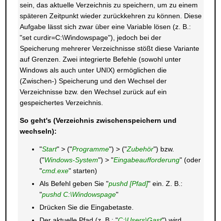
sein, das aktuelle Verzeichnis zu speichern, um zu einem
späteren Zeitpunkt wieder zurückkehren zu können. Diese
Aufgabe lässt sich zwar über eine Variable lösen (z. B.:
"set curdir=C:\Windowspage"), jedoch bei der
Speicherung mehrerer Verzeichnisse stößt diese Variante
auf Grenzen. Zwei integrierte Befehle (sowohl unter
Windows als auch unter UNIX) ermöglichen die
(Zwischen-) Speicherung und den Wechsel der
Verzeichnisse bzw. den Wechsel zurück auf ein
gespeichertes Verzeichnis.
So geht's (Verzeichnis zwischenspeichern und
wechseln):
"
Start
" > ("
Programme
") > ("
Zubehör
") bzw.
("
Windows-System
") > "
Eingabeaufforderung
" (oder
"
cmd.exe
" starten)
Als Befehl geben Sie "
pushd [Pfad]
" ein. Z. B.:
"
pushd C:\Windowspage
"
Drücken Sie die Eingabetaste.
Der aktuelle Pfad (z. B.: "
C:\Users\Gast
") wird