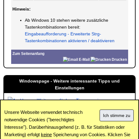
Hinweis:
Ab Windows 10 stehen weitere zusätzliche
Tastenkombinationen bereit:
Eingabeaufforderung - Erweiterte Strg-
Tastenkombinationen aktivieren / deaktivieren
Zum Seitenanfang
E-Mail
Drucken
Windowspage - Weitere interessante Tipps und
Einstellungen
Weitere verfügbare Tipps anzeigen
Unsere Webseite verwendet technisch
notwendige Cookies ("berechtigtes
Interesse"). Darüberhinausgehend (z. B. für Statistiken oder
Impressum
|
Kontakt
|
Datenschutz / Cookies
|
SPAM /
Abuse
|
Newsletter
|
Forum
Marketing) erfolgt
keine
Speicherung von Cookies. Klicken Sie