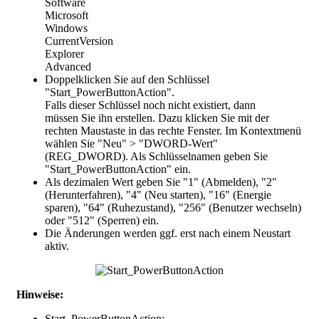
Software
Microsoft
Windows
CurrentVersion
Explorer
Advanced
Doppelklicken Sie auf den Schlüssel
"
Start_PowerButtonAction
".
Falls dieser Schlüssel noch nicht existiert, dann
müssen Sie ihn erstellen. Dazu klicken Sie mit der
rechten Maustaste in das rechte Fenster. Im Kontextmenü
wählen Sie "Neu" > "DWORD-Wert"
(REG_DWORD). Als Schlüsselnamen geben Sie
"Start_PowerButtonAction" ein.
Als dezimalen Wert geben Sie "
1
" (Abmelden), "
2
"
(Herunterfahren), "
4
" (Neu starten), "
16
" (Energie
sparen), "
64
" (Ruhezustand), "
256
" (Benutzer wechseln)
oder "
512
" (Sperren) ein.
Die Änderungen werden ggf. erst nach einem Neustart
aktiv.
Hinweise:
Start_PowerButtonAction: