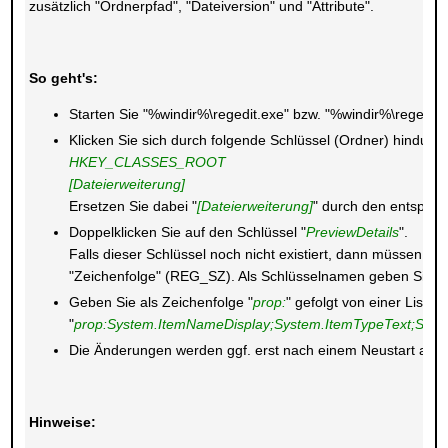
zusätzlich "Ordnerpfad", "Dateiversion" und "Attribute".
So geht's:
Starten Sie "%windir%\regedit.exe" bzw. "%windir%\regedt3
Klicken Sie sich durch folgende Schlüssel (Ordner) hindurch
HKEY_CLASSES_ROOT
[Dateierweiterung]
Ersetzen Sie dabei "
[Dateierweiterung]
" durch den entsprech
Doppelklicken Sie auf den Schlüssel "
PreviewDetails
".
Falls dieser Schlüssel noch nicht existiert, dann müssen Si
"Zeichenfolge" (REG_SZ). Als Schlüsselnamen geben Sie "Pr
Geben Sie als Zeichenfolge "
prop:
" gefolgt von einer Liste 
"
prop:System.ItemNameDisplay;System.ItemTypeText;System
Die Änderungen werden ggf. erst nach einem Neustart aktiv
Hinweise: