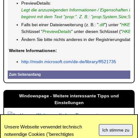
PreviewDetails:
Legt die anzuzeigenden Informationen / Eigenschaften im Det
beginnt mit dem Text "prop:". Z. B.: "prop:System.Size;Sy
Falls bei einer Dateierweiterung (z. B.: "
.dll
") unter "
HKEY_
Schlüssel "
PreviewDetails
" unter diesen Schlüssel ("
HKEY_C
Ändern Sie bitte nichts anderes in der Registrierungsdate
Weitere Informationen:
http://msdn.microsoft.com/de-de/library/ff521735
Zum Seitenanfang
Windowspage - Weitere interessante Tipps und
Einstellungen
Weitere verfügbare Tipps anzeigen
Unsere Webseite verwendet technisch
notwendige Cookies ("berechtigtes