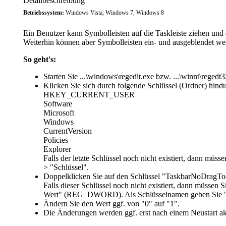
Detailbeschreibung
Betriebssystem:
Windows Vista, Windows 7, Windows 8
Ein Benutzer kann Symbolleisten auf die Taskleiste ziehen und 
Weiterhin können aber Symbolleisten ein- und ausgeblendet we
So geht's:
Starten Sie ...\windows\regedit.exe bzw. ...\winnt\regedt3
Klicken Sie sich durch folgende Schlüssel (Ordner) hindu
HKEY_CURRENT_USER
Software
Microsoft
Windows
CurrentVersion
Policies
Explorer
Falls der letzte Schlüssel noch nicht existiert, dann müs
> "Schlüssel".
Doppelklicken Sie auf den Schlüssel "
TaskbarNoDragTo
Falls dieser Schlüssel noch nicht existiert, dann müsse
Wert" (REG_DWORD). Als Schlüsselnamen geben Sie "
Ändern Sie den Wert ggf. von "
0
" auf "
1
".
Die Änderungen werden ggf. erst nach einem Neustart ak