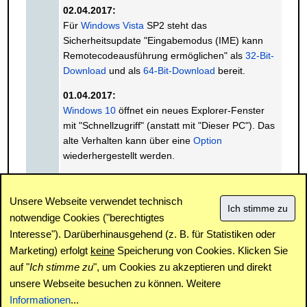
02.04.2017:
Für
Windows Vista
SP2 steht das
Sicherheitsupdate "Eingabemodus (IME) kann
Remotecodeausführung ermöglichen" als
32-Bit-
Download
und als
64-Bit-Download
bereit.
01.04.2017:
Windows 10
öffnet ein neues Explorer-Fenster
mit "Schnellzugriff" (anstatt mit "Dieser PC"). Das
alte Verhalten kann über eine
Option
wiederhergestellt werden.
« Vorhergehender Monat
Nächster Monat »
Unsere Webseite verwendet technisch
notwendige Cookies ("berechtigtes
Interesse"). Darüberhinausgehend (z. B. für Statistiken oder
Impressum
|
Kontakt
|
Datenschutz / Cookies
|
SPAM /
Abuse
|
Newsletter
|
Forum
Marketing) erfolgt
keine
Speicherung von Cookies. Klicken Sie
auf "
Ich stimme zu
", um Cookies zu akzeptieren und direkt
unsere Webseite besuchen zu können. Weitere
Copyright © www.windowspage.de 2001-2026.
Informationen
...