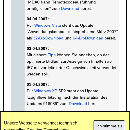
"MDAC kann Remotecodeausführung
ermöglichen" zum
Download
bereit.
04.04.2007:
Für
Windows Vista
steht das Update
"Anwendungskompatibilitätsprobleme März 2007"
als
32-Bit-Download
und
64-Bit-Download
bereit.
03.04.2007:
Mit diesem
Tipp
können Sie angeben, ob der
optimierte Bildlauf zur Anzeige von Inhalten ab
IE7 mit vordefinierter Geschwindigkeit verwendet
werden soll.
01.04.2007:
Für
Windows XP
SP2 steht das Update
"Zugriffsverletzung nach der Installation des
Updates 916089" zum
Download
bereit.
« Vorhergehender Monat
Nächster Monat »
Unsere Webseite verwendet technisch
notwendige Cookies ("berechtigtes